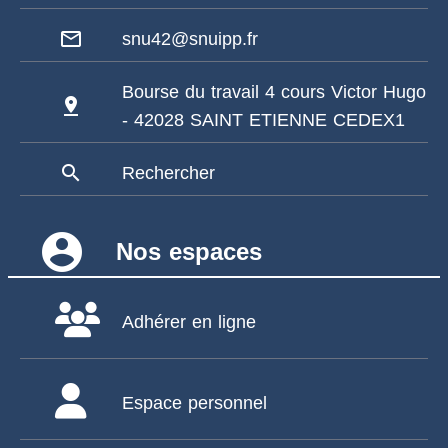
mail_outline
snu42@snuipp.fr
Bourse du travail 4 cours Victor Hugo
pin_drop
- 42028 SAINT ETIENNE CEDEX1
search
Rechercher
account_circle
Nos espaces
Adhérer en ligne
Espace personnel