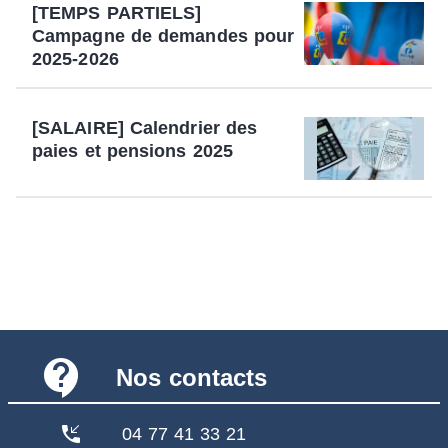
[TEMPS PARTIELS]
Campagne de demandes pour
2025-2026
[SALAIRE] Calendrier des
paies et pensions 2025
contact_support
Nos contacts
phone_callback
04 77 41 33 21