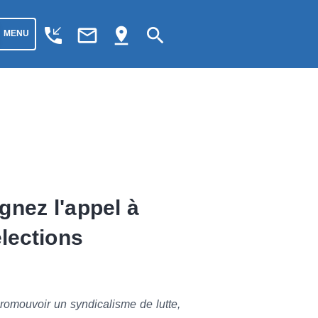
phone_callback
mail_outline
pin_drop
search
MENU
nez l'appel à
lections
romouvoir un syndicalisme de lutte,