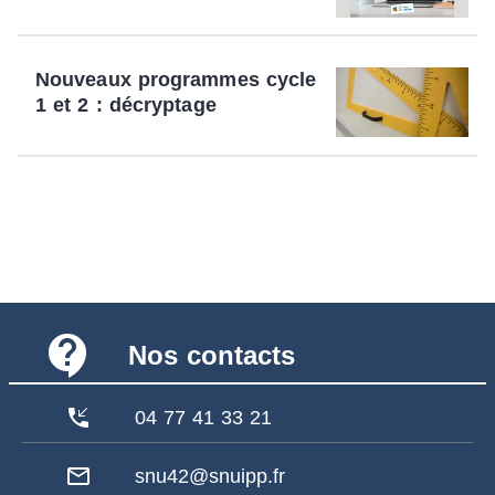
Nouveaux programmes cycle
1 et 2 : décryptage
contact_support
Nos contacts
phone_callback
04 77 41 33 21
mail_outline
snu42@snuipp.fr